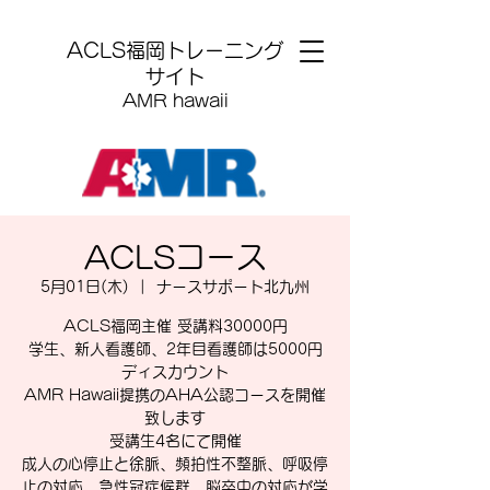
​ACLS福岡トレーニング
サイト
AMR hawaii
ACLSコース
5月01日(木)
  |  
ナースサポート北九州
ACLS福岡主催 受講料30000円
学生、新人看護師、2年目看護師は5000円
ディスカウント
AMR Hawaii提携のAHA公認コースを開催
致します
受講生4名にて開催
成人の心停止と徐脈、頻拍性不整脈、呼吸停
止の対応、急性冠症候群、脳卒中の対応が学