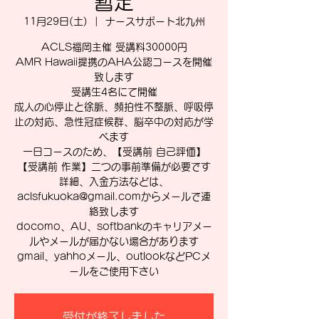
暫定
11月29日(土)
  |  
ナースサポート北九州
ACLS福岡主催 受講料30000円
AMR Hawaii提携のAHA公認コースを開催
致します
受講生4名にて開催
成人の心停止と徐脈、頻拍性不整脈、呼吸停
止の対応、急性冠症候群、脳卒中の対応が学
べます
一日コースのため、【受講前 自己評価】
【受講前 作業】二つの事前準備が必要です
詳細、入金方法などは、
aclsfukuoka@gmail.comからメールで連
絡致します
docomo、AU、softbankのキャリアメー
ルやメールが届かない場合があります
gmail、yahhoメール、outlookなどPCメ
ールをご使用下さい
受付が終了しました