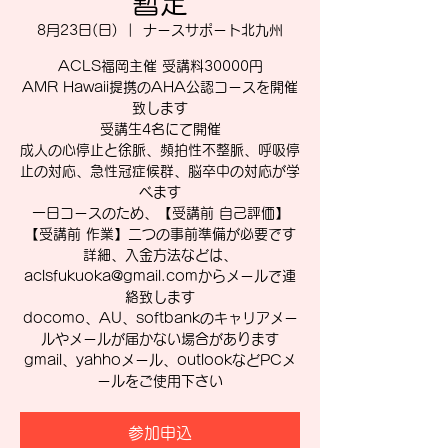
暫定
8月23日(日)
  |  
ナースサポート北九州
ACLS福岡主催 受講料30000円
AMR Hawaii提携のAHA公認コースを開催
致します
受講生4名にて開催
成人の心停止と徐脈、頻拍性不整脈、呼吸停
止の対応、急性冠症候群、脳卒中の対応が学
べます
一日コースのため、【受講前 自己評価】
【受講前 作業】二つの事前準備が必要です
詳細、入金方法などは、
aclsfukuoka@gmail.comからメールで連
絡致します
docomo、AU、softbankのキャリアメー
ルやメールが届かない場合があります
gmail、yahhoメール、outlookなどPCメ
ールをご使用下さい
参加申込