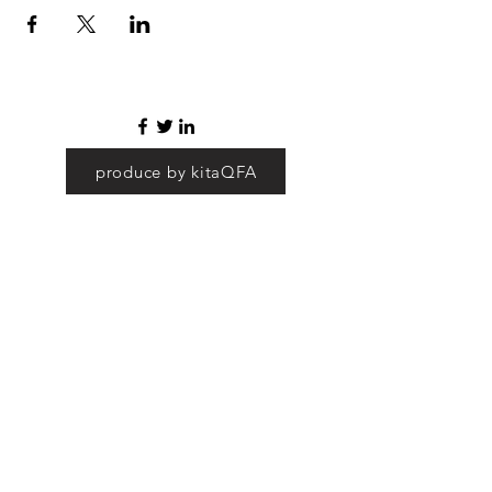
produce by kitaQFA