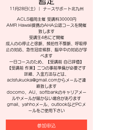
暫定
11月28日(土)
  |  
ナースサポート北九州
ACLS福岡主催 受講料30000円
AMR Hawaii提携のAHA公認コースを開催
致します
受講生4名にて開催
成人の心停止と徐脈、頻拍性不整脈、呼吸停
止の対応、急性冠症候群、脳卒中の対応が学
べます
一日コースのため、【受講前 自己評価】
【受講前 作業】二つの事前準備が必要です
詳細、入金方法などは、
aclsfukuoka@gmail.comからメールで連
絡致します
docomo、AU、softbankのキャリアメー
ルやメールが届かない場合があります
gmail、yahhoメール、outlookなどPCメ
ールをご使用下さい
参加申込