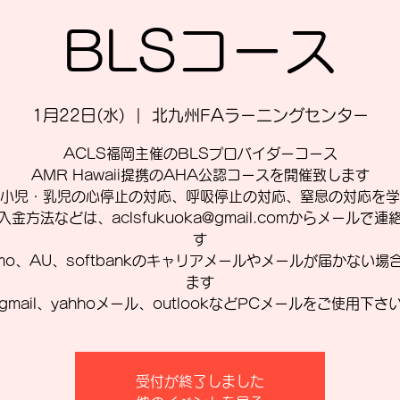
BLSコース
1月22日(水)
  |  
北九州FAラーニングセンター
ACLS福岡主催のBLSプロバイダーコース
AMR Hawaii提携のAHA公認コースを開催致します
小児・乳児の心停止の対応、呼吸停止の対応、窒息の対応を学
入金方法などは、aclsfukuoka@gmail.comからメールで連
す
omo、AU、softbankのキャリアメールやメールが届かない場
ます
gmail、yahhoメール、outlookなどPCメールをご使用下さ
受付が終了しました