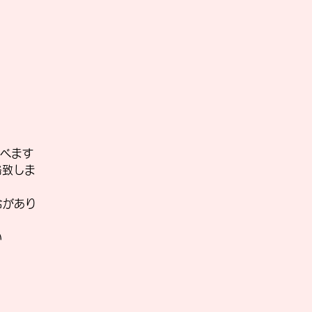
べます
絡致しま
合があり
い