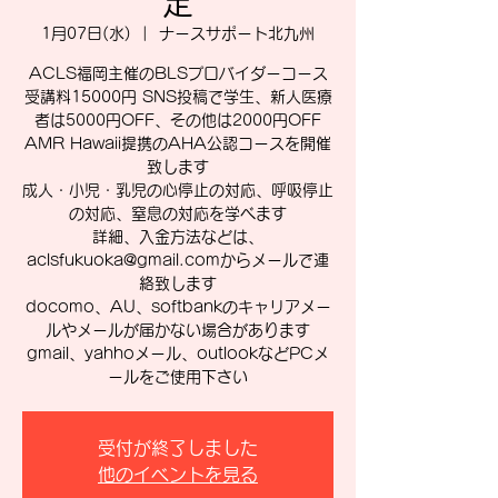
定
1月07日(水)
  |  
ナースサポート北九州
ACLS福岡主催のBLSプロバイダーコース
受講料15000円 SNS投稿で学生、新人医療
者は5000円OFF、その他は2000円OFF
AMR Hawaii提携のAHA公認コースを開催
致します
成人・小児・乳児の心停止の対応、呼吸停止
の対応、窒息の対応を学べます
詳細、入金方法などは、
aclsfukuoka@gmail.comからメールで連
絡致します
docomo、AU、softbankのキャリアメー
ルやメールが届かない場合があります
gmail、yahhoメール、outlookなどPCメ
ールをご使用下さい
受付が終了しました
他のイベントを見る