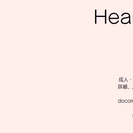
Hea
成人・
詳細、
doc