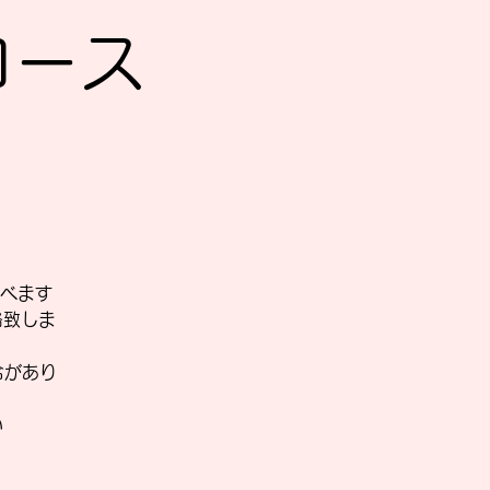
Sコース
べます
絡致しま
合があり
い