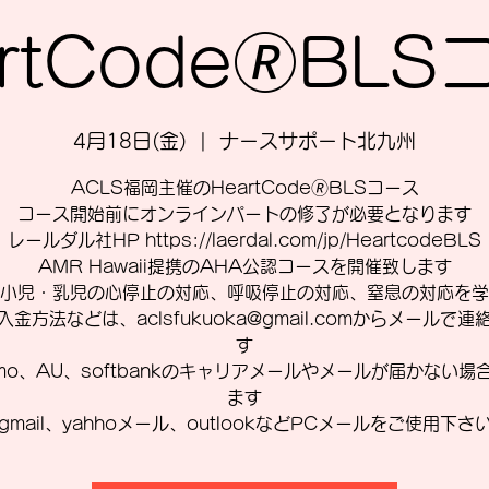
rtCode🄬BL
4月18日(金)
  |  
ナースサポート北九州
ACLS福岡主催のHeartCode🄬BLSコース
コース開始前にオンラインパートの修了が必要となります
レールダル社HP https://laerdal.com/jp/HeartcodeBLS
AMR Hawaii提携のAHA公認コースを開催致します
小児・乳児の心停止の対応、呼吸停止の対応、窒息の対応を学
入金方法などは、aclsfukuoka@gmail.comからメールで連
す
omo、AU、softbankのキャリアメールやメールが届かない場
ます
gmail、yahhoメール、outlookなどPCメールをご使用下さ