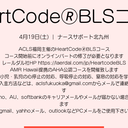
rtCode🄬BL
4月19日(土)
  |  
ナースサポート北九州
ACLS福岡主催のHeartCode🄬BLSコース
コース開始前にオンラインパートの修了が必要となります
レールダル社HP https://laerdal.com/jp/HeartcodeBLS
AMR Hawaii提携のAHA公認コースを開催致します
小児・乳児の心停止の対応、呼吸停止の対応、窒息の対応を学
入金方法などは、aclsfukuoka@gmail.comからメールで連
す
omo、AU、softbankのキャリアメールやメールが届かない場
ます
gmail、yahhoメール、outlookなどPCメールをご使用下さ