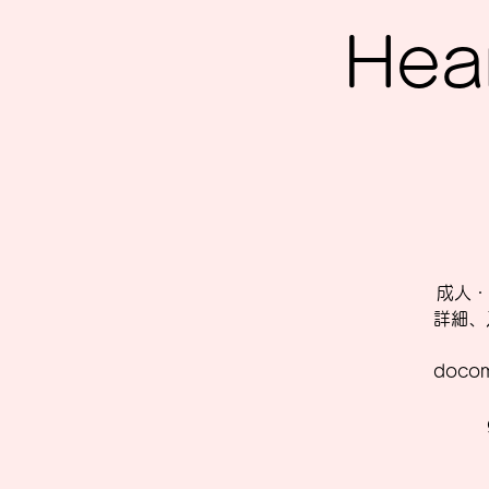
Hea
成人・
詳細、
doc