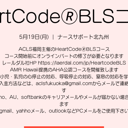
rtCode🄬BL
5月19日(月)
  |  
ナースサポート北九州
ACLS福岡主催のHeartCode🄬BLSコース
コース開始前にオンラインパートの修了が必要となります
レールダル社HP https://laerdal.com/jp/HeartcodeBLS
AMR Hawaii提携のAHA公認コースを開催致します
小児・乳児の心停止の対応、呼吸停止の対応、窒息の対応を学
入金方法などは、aclsfukuoka@gmail.comからメールで連
す
omo、AU、softbankのキャリアメールやメールが届かない場
ます
gmail、yahhoメール、outlookなどPCメールをご使用下さ