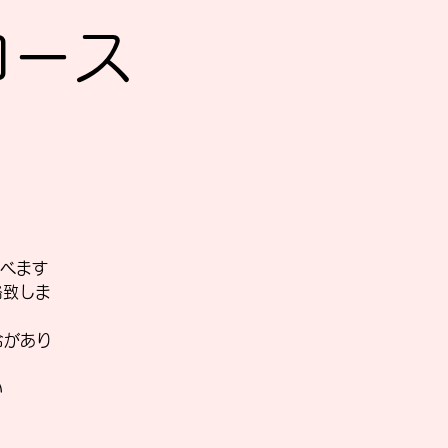
Sコース
べます
絡致しま
合があり
い