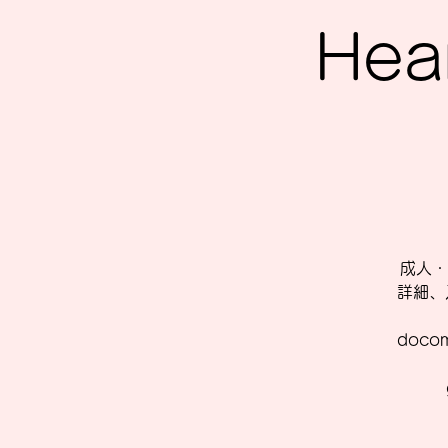
Hea
成人・
詳細、
doc