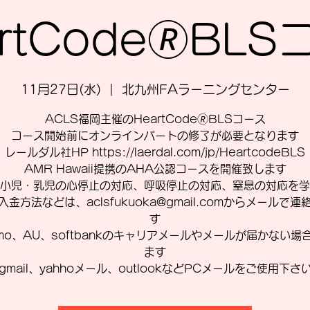
rtCode🄬BL
11月27日(水)
  |  
北九州FAラーニングセンター
ACLS福岡主催のHeartCode🄬BLSコース
コース開始前にオンラインパートの修了が必要となります
レールダル社HP https://laerdal.com/jp/HeartcodeBLS
AMR Hawaii提携のAHA公認コースを開催致します
小児・乳児の心停止の対応、呼吸停止の対応、窒息の対応を学
入金方法などは、aclsfukuoka@gmail.comからメールで連
す
omo、AU、softbankのキャリアメールやメールが届かない場
ます
gmail、yahhoメール、outlookなどPCメールをご使用下さ