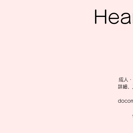
Hea
成人・
詳細、
doc