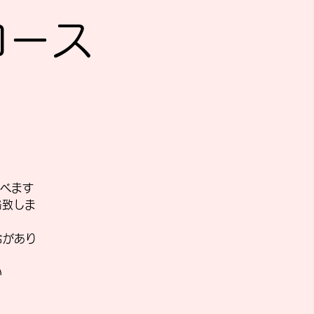
Sコース
べます
絡致しま
合があり
い