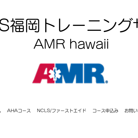
CLS福岡トレーニン
AMR hawaii
ム
AHAコース
NCLS/ファーストエイド
コース申込み
お問い