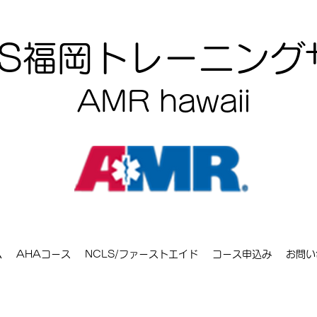
CLS福岡トレーニン
AMR hawaii
ム
AHAコース
NCLS/ファーストエイド
コース申込み
お問い