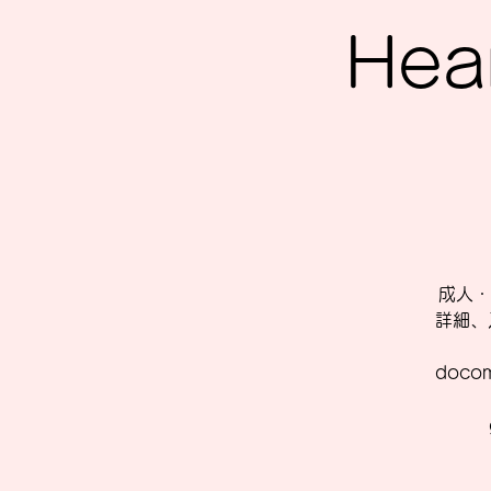
Hea
成人・
詳細、
doc