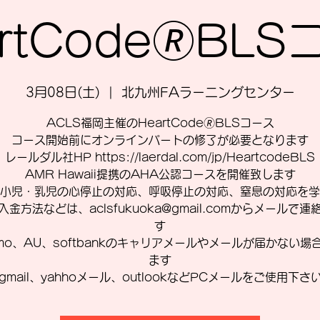
rtCode🄬BL
3月08日(土)
  |  
北九州FAラーニングセンター
ACLS福岡主催のHeartCode🄬BLSコース
コース開始前にオンラインパートの修了が必要となります
レールダル社HP https://laerdal.com/jp/HeartcodeBLS
AMR Hawaii提携のAHA公認コースを開催致します
小児・乳児の心停止の対応、呼吸停止の対応、窒息の対応を学
入金方法などは、aclsfukuoka@gmail.comからメールで連
す
omo、AU、softbankのキャリアメールやメールが届かない場
ます
gmail、yahhoメール、outlookなどPCメールをご使用下さ