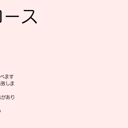
Sコース
べます
絡致しま
合があり
い