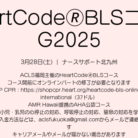
rtCode🄬BL
G2025
3月28日(土)
  |  
ナースサポート北九州
ACLS福岡主催のHeartCode🄬BLSコース
コース開前にオンラインパートの修了が必要となります
 CPR：https://shopcpr.heart.org/heartcode-bls-online
international（37ドル）
AMR Hawaii提携のAHA公認コース
小児・乳児の心停止の対応、呼吸停止の対応、窒息の対応を学
入金方法などは、aclsfukuoka@gmail.comからメールで連
す
キャリアメールやメールが届かない場合があります