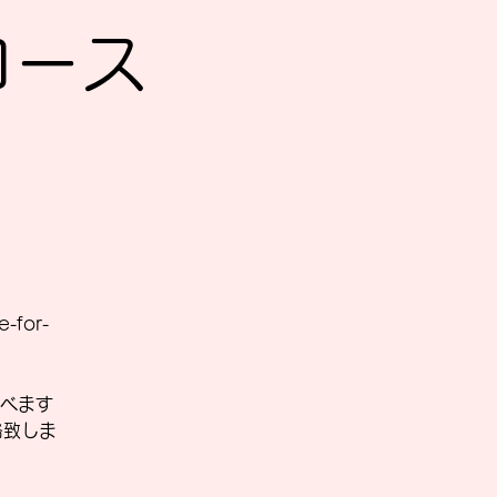
Sコース
-for-
べます
絡致しま