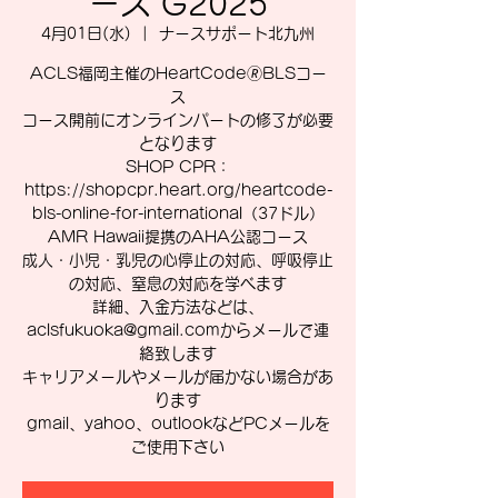
ース G2025
4月01日(水)
  |  
ナースサポート北九州
ACLS福岡主催のHeartCode🄬BLSコー
ス
コース開前にオンラインパートの修了が必要
となります
SHOP CPR：
https://shopcpr.heart.org/heartcode-
bls-online-for-international（37ドル）
AMR Hawaii提携のAHA公認コース
成人・小児・乳児の心停止の対応、呼吸停止
の対応、窒息の対応を学べます
詳細、入金方法などは、
aclsfukuoka@gmail.comからメールで連
絡致します
キャリアメールやメールが届かない場合があ
ります
gmail、yahoo、outlookなどPCメールを
ご使用下さい