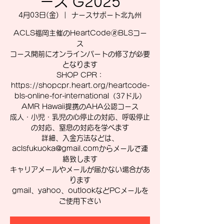
ース G2025
4月03日(金)
  |  
ナースサポート北九州
ACLS福岡主催のHeartCode🄬BLSコー
ス
コース開前にオンラインパートの修了が必要
となります
SHOP CPR：
https://shopcpr.heart.org/heartcode-
bls-online-for-international（37ドル）
AMR Hawaii提携のAHA公認コース
成人・小児・乳児の心停止の対応、呼吸停止
の対応、窒息の対応を学べます
詳細、入金方法などは、
aclsfukuoka@gmail.comからメールで連
絡致します
キャリアメールやメールが届かない場合があ
ります
gmail、yahoo、outlookなどPCメールを
ご使用下さい