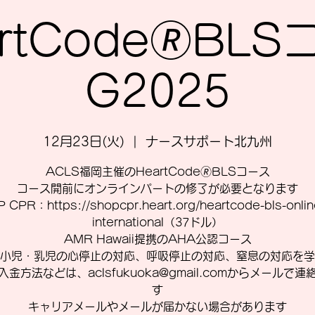
rtCode🄬BL
G2025
12月23日(火)
  |  
ナースサポート北九州
ACLS福岡主催のHeartCode🄬BLSコース
コース開前にオンラインパートの修了が必要となります
 CPR：https://shopcpr.heart.org/heartcode-bls-online
international（37ドル）
AMR Hawaii提携のAHA公認コース
小児・乳児の心停止の対応、呼吸停止の対応、窒息の対応を学
入金方法などは、aclsfukuoka@gmail.comからメールで連
す
キャリアメールやメールが届かない場合があります