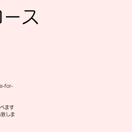
Sコース
-for-
べます
絡致しま