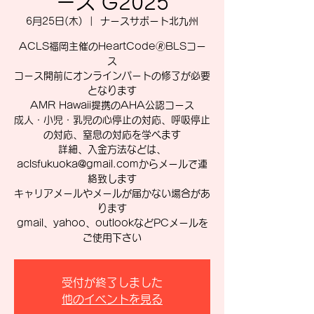
ース G2025
6月25日(木)
  |  
ナースサポート北九州
ACLS福岡主催のHeartCode🄬BLSコー
ス
コース開前にオンラインパートの修了が必要
となります
AMR Hawaii提携のAHA公認コース
成人・小児・乳児の心停止の対応、呼吸停止
の対応、窒息の対応を学べます
詳細、入金方法などは、
aclsfukuoka@gmail.comからメールで連
絡致します
キャリアメールやメールが届かない場合があ
ります
gmail、yahoo、outlookなどPCメールを
ご使用下さい
受付が終了しました
他のイベントを見る