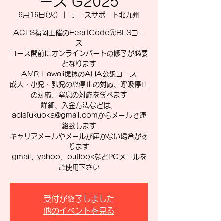
ース G2025
6月16日(火)
  |  
ナースサポート北九州
ACLS福岡主催のHeartCode🄬BLSコー
ス
コース開前にオンラインパートの修了が必要
となります
AMR Hawaii提携のAHA公認コース
成人・小児・乳児の心停止の対応、呼吸停止
の対応、窒息の対応を学べます
詳細、入金方法などは、
aclsfukuoka@gmail.comからメールで連
絡致します
キャリアメールやメールが届かない場合があ
ります
gmail、yahoo、outlookなどPCメールを
ご使用下さい
受付が終了しました
他のイベントを見る