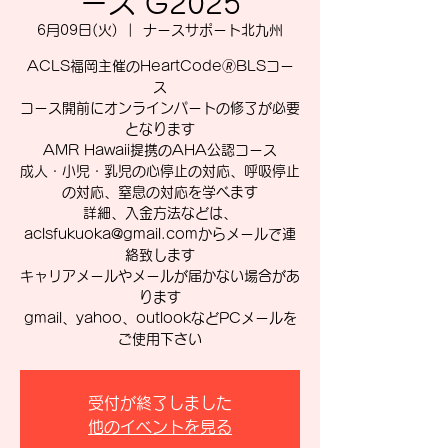
ース G2025
6月09日(火)
  |  
ナースサポート北九州
ACLS福岡主催のHeartCode🄬BLSコー
ス
コース開前にオンラインパートの修了が必要
となります
AMR Hawaii提携のAHA公認コース
成人・小児・乳児の心停止の対応、呼吸停止
の対応、窒息の対応を学べます
詳細、入金方法などは、
aclsfukuoka@gmail.comからメールで連
絡致します
キャリアメールやメールが届かない場合があ
ります
gmail、yahoo、outlookなどPCメールを
ご使用下さい
受付が終了しました
他のイベントを見る