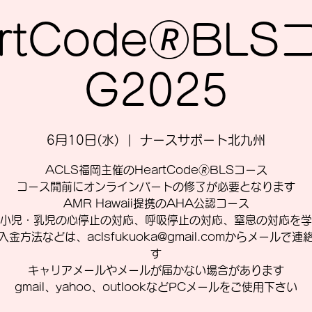
rtCode🄬BL
G2025
6月10日(水)
  |  
ナースサポート北九州
ACLS福岡主催のHeartCode🄬BLSコース
コース開前にオンラインパートの修了が必要となります
AMR Hawaii提携のAHA公認コース
小児・乳児の心停止の対応、呼吸停止の対応、窒息の対応を学
入金方法などは、aclsfukuoka@gmail.comからメールで連
す
キャリアメールやメールが届かない場合があります
gmail、yahoo、outlookなどPCメールをご使用下さい