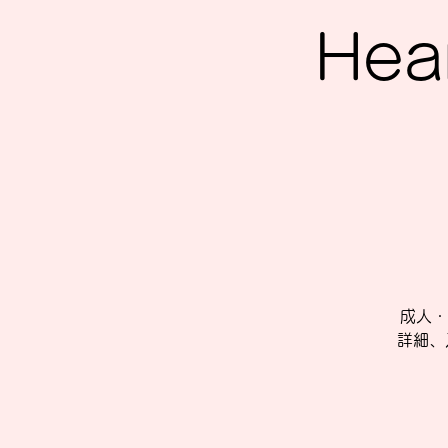
Hea
成人・
詳細、