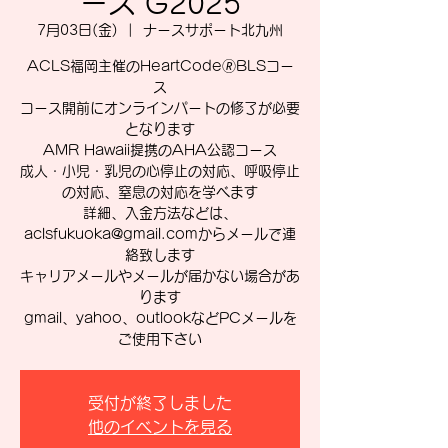
ース G2025
7月03日(金)
  |  
ナースサポート北九州
ACLS福岡主催のHeartCode🄬BLSコー
ス
コース開前にオンラインパートの修了が必要
となります
AMR Hawaii提携のAHA公認コース
成人・小児・乳児の心停止の対応、呼吸停止
の対応、窒息の対応を学べます
詳細、入金方法などは、
aclsfukuoka@gmail.comからメールで連
絡致します
キャリアメールやメールが届かない場合があ
ります
gmail、yahoo、outlookなどPCメールを
ご使用下さい
受付が終了しました
他のイベントを見る