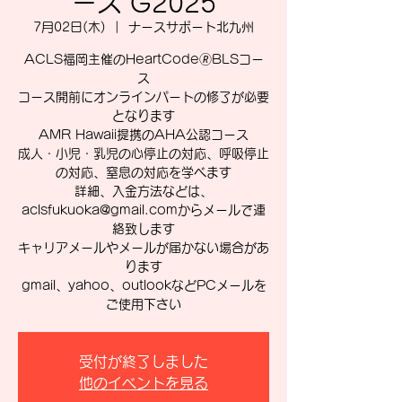
ース G2025
7月02日(木)
  |  
ナースサポート北九州
ACLS福岡主催のHeartCode🄬BLSコー
ス
コース開前にオンラインパートの修了が必要
となります
AMR Hawaii提携のAHA公認コース
成人・小児・乳児の心停止の対応、呼吸停止
の対応、窒息の対応を学べます
詳細、入金方法などは、
aclsfukuoka@gmail.comからメールで連
絡致します
キャリアメールやメールが届かない場合があ
ります
gmail、yahoo、outlookなどPCメールを
ご使用下さい
受付が終了しました
他のイベントを見る