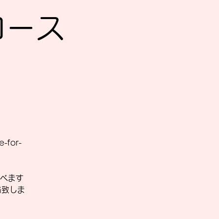
Sコース
-for-
べます
絡致しま