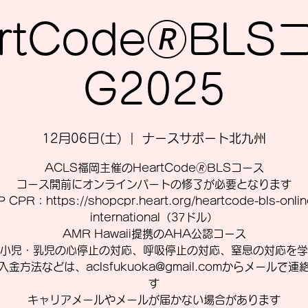
rtCode🄬BL
G2025
12月06日(土)
  |  
ナースサポート北九州
ACLS福岡主催のHeartCode🄬BLSコース
コース開前にオンラインパートの修了が必要となります
 CPR：https://shopcpr.heart.org/heartcode-bls-online
international（37ドル）
AMR Hawaii提携のAHA公認コース
小児・乳児の心停止の対応、呼吸停止の対応、窒息の対応を学
入金方法などは、aclsfukuoka@gmail.comからメールで連
す
キャリアメールやメールが届かない場合があります