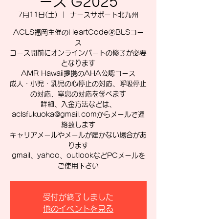
ース G2025
7月11日(土)
  |  
ナースサポート北九州
ACLS福岡主催のHeartCode🄬BLSコー
ス
コース開前にオンラインパートの修了が必要
となります
AMR Hawaii提携のAHA公認コース
成人・小児・乳児の心停止の対応、呼吸停止
の対応、窒息の対応を学べます
詳細、入金方法などは、
aclsfukuoka@gmail.comからメールで連
絡致します
キャリアメールやメールが届かない場合があ
ります
gmail、yahoo、outlookなどPCメールを
ご使用下さい
受付が終了しました
他のイベントを見る