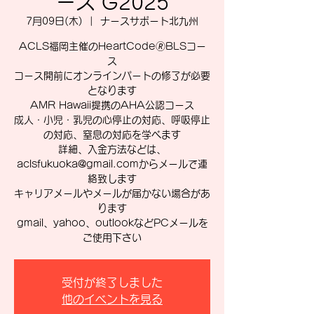
ース G2025
7月09日(木)
  |  
ナースサポート北九州
ACLS福岡主催のHeartCode🄬BLSコー
ス
コース開前にオンラインパートの修了が必要
となります
AMR Hawaii提携のAHA公認コース
成人・小児・乳児の心停止の対応、呼吸停止
の対応、窒息の対応を学べます
詳細、入金方法などは、
aclsfukuoka@gmail.comからメールで連
絡致します
キャリアメールやメールが届かない場合があ
ります
gmail、yahoo、outlookなどPCメールを
ご使用下さい
受付が終了しました
他のイベントを見る