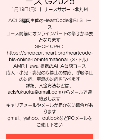
ース G2025
1月19日(月)
  |  
ナースサポート北九州
ACLS福岡主催のHeartCode🄬BLSコー
ス
コース開前にオンラインパートの修了が必要
となります
SHOP CPR：
https://shopcpr.heart.org/heartcode-
bls-online-for-international（37ドル）
AMR Hawaii提携のAHA公認コース
成人・小児・乳児の心停止の対応、呼吸停止
の対応、窒息の対応を学べます
詳細、入金方法などは、
aclsfukuoka@gmail.comからメールで連
絡致します
キャリアメールやメールが届かない場合があ
ります
gmail、yahoo、outlookなどPCメールを
ご使用下さい