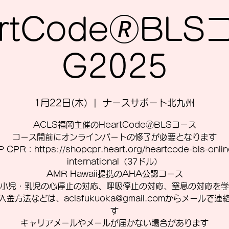
rtCode🄬BL
G2025
1月22日(木)
  |  
ナースサポート北九州
ACLS福岡主催のHeartCode🄬BLSコース
コース開前にオンラインパートの修了が必要となります
 CPR：https://shopcpr.heart.org/heartcode-bls-online
international（37ドル）
AMR Hawaii提携のAHA公認コース
小児・乳児の心停止の対応、呼吸停止の対応、窒息の対応を学
入金方法などは、aclsfukuoka@gmail.comからメールで連
す
キャリアメールやメールが届かない場合があります