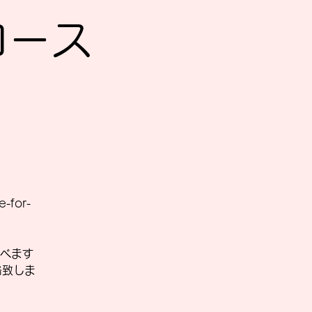
Sコース
-for-
べます
絡致しま