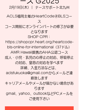
ース G2025
2月19日(木)
  |  
ナースサポート北九州
ACLS福岡主催のHeartCode🄬BLSコー
ス
コース開前にオンラインパートの修了が必要
となります
SHOP CPR：
https://shopcpr.heart.org/heartcode-
bls-online-for-international（37ドル）
AMR Hawaii提携のAHA公認コース
成人・小児・乳児の心停止の対応、呼吸停止
の対応、窒息の対応を学べます
詳細、入金方法などは、
aclsfukuoka@gmail.comからメールで連
絡致します
キャリアメールやメールが届かない場合があ
ります
gmail、yahoo、outlookなどPCメールを
ご使用下さい