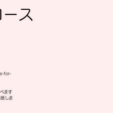
Sコース
-for-
べます
絡致しま