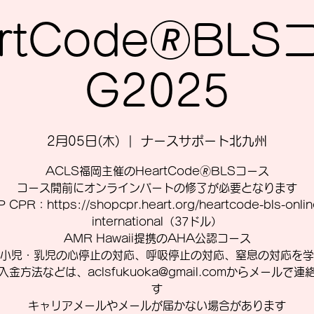
rtCode🄬BL
G2025
2月05日(木)
  |  
ナースサポート北九州
ACLS福岡主催のHeartCode🄬BLSコース
コース開前にオンラインパートの修了が必要となります
 CPR：https://shopcpr.heart.org/heartcode-bls-online
international（37ドル）
AMR Hawaii提携のAHA公認コース
小児・乳児の心停止の対応、呼吸停止の対応、窒息の対応を学
入金方法などは、aclsfukuoka@gmail.comからメールで連
す
キャリアメールやメールが届かない場合があります