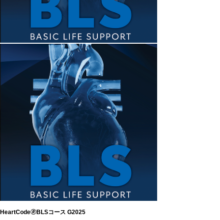
HeartCode🄬BLSコース G2025