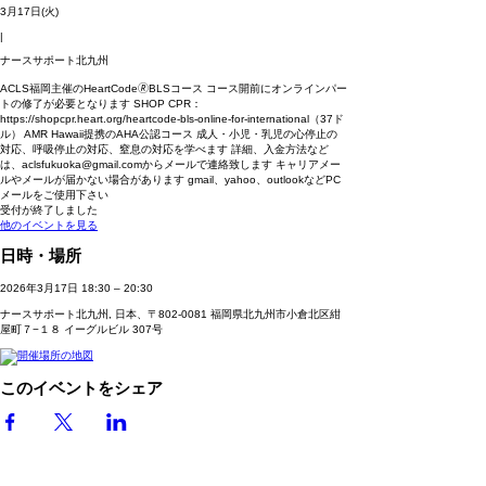
3月17日(火)
|
ナースサポート北九州
ACLS福岡主催のHeartCode🄬BLSコース コース開前にオンラインパー
トの修了が必要となります SHOP CPR：
https://shopcpr.heart.org/heartcode-bls-online-for-international（37ド
ル） AMR Hawaii提携のAHA公認コース 成人・小児・乳児の心停止の
対応、呼吸停止の対応、窒息の対応を学べます 詳細、入金方法など
は、aclsfukuoka@gmail.comからメールで連絡致します キャリアメー
ルやメールが届かない場合があります gmail、yahoo、outlookなどPC
メールをご使用下さい
受付が終了しました
他のイベントを見る
日時・場所
2026年3月17日 18:30 – 20:30
ナースサポート北九州, 日本、〒802-0081 福岡県北九州市小倉北区紺
屋町７−１８ イーグルビル 307号
このイベントをシェア