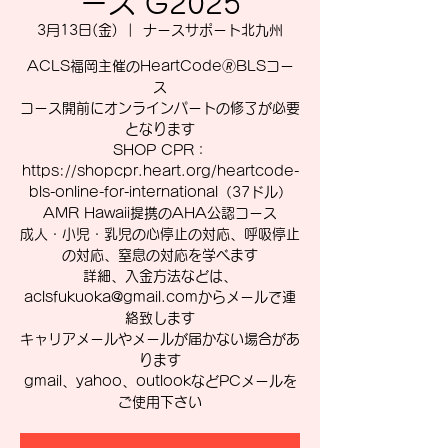
ース G2025
3月13日(金)
  |  
ナースサポート北九州
ACLS福岡主催のHeartCode🄬BLSコー
ス
コース開前にオンラインパートの修了が必要
となります
SHOP CPR：
https://shopcpr.heart.org/heartcode-
bls-online-for-international（37ドル）
AMR Hawaii提携のAHA公認コース
成人・小児・乳児の心停止の対応、呼吸停止
の対応、窒息の対応を学べます
詳細、入金方法などは、
aclsfukuoka@gmail.comからメールで連
絡致します
キャリアメールやメールが届かない場合があ
ります
gmail、yahoo、outlookなどPCメールを
ご使用下さい