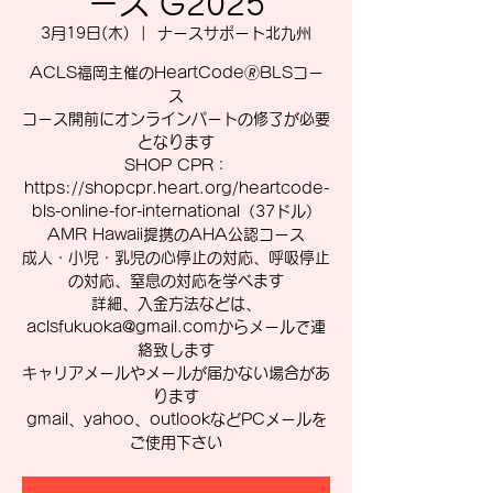
ース G2025
3月19日(木)
  |  
ナースサポート北九州
ACLS福岡主催のHeartCode🄬BLSコー
ス
コース開前にオンラインパートの修了が必要
となります
SHOP CPR：
https://shopcpr.heart.org/heartcode-
bls-online-for-international（37ドル）
AMR Hawaii提携のAHA公認コース
成人・小児・乳児の心停止の対応、呼吸停止
の対応、窒息の対応を学べます
詳細、入金方法などは、
aclsfukuoka@gmail.comからメールで連
絡致します
キャリアメールやメールが届かない場合があ
ります
gmail、yahoo、outlookなどPCメールを
ご使用下さい