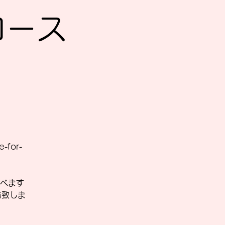
Sコース
-for-
べます
絡致しま