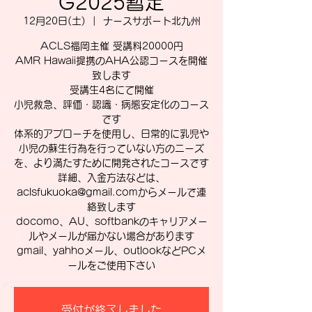
G2025暫定
12月20日(土)
  |  
ナースサポート北九州
ACLS福岡主催 受講料20000円
AMR Hawaii提携のAHA公認コースを開催
致します
受講生4名にて開催
小児救急、評価・認識・病態安定化のコース
です
体系的アプローチを使用し、日常的に乳児や
小児の蘇生行為を行っていない方のニーズ
を、より満たすために開発されたコースです
詳細、入金方法などは、
aclsfukuoka@gmail.comからメールで連
絡致します
docomo、AU、softbankのキャリアメー
ルやメールが届かない場合があります
gmail、yahhoメール、outlookなどPCメ
ールをご使用下さい
受付が終了しました