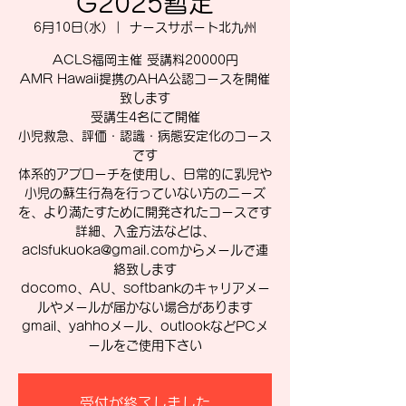
G2025暫定
6月10日(水)
  |  
ナースサポート北九州
ACLS福岡主催 受講料20000円
AMR Hawaii提携のAHA公認コースを開催
致します
受講生4名にて開催
小児救急、評価・認識・病態安定化のコース
です
体系的アプローチを使用し、日常的に乳児や
小児の蘇生行為を行っていない方のニーズ
を、より満たすために開発されたコースです
詳細、入金方法などは、
aclsfukuoka@gmail.comからメールで連
絡致します
docomo、AU、softbankのキャリアメー
ルやメールが届かない場合があります
gmail、yahhoメール、outlookなどPCメ
ールをご使用下さい
受付が終了しました